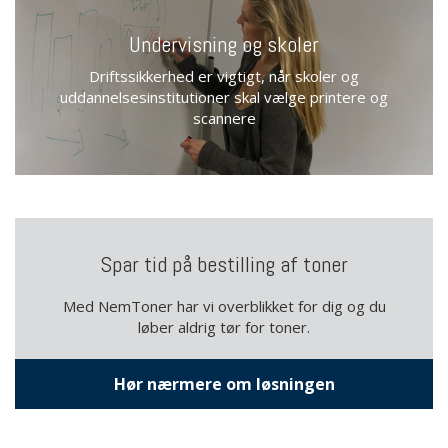
Undervisning og skoler
Driftssikkerhed er vigtigt, når skoler og
uddannelsesinstitutioner skal vælge printere og
scannere
Spar tid på bestilling af toner
Med NemToner har vi overblikket for dig og du
løber aldrig tør for toner.
Hør nærmere om løsningen