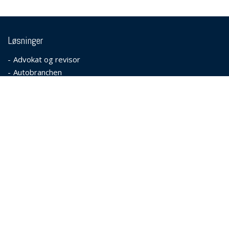
Løsninger
Advokat og revisor
Autobranchen
Bank og forsikring
Fragt og spedition
Grafiske virksomheder
Undervisning og skoler
Digital Group
Bestil service & support
Fortrolighedspolitik
Persondata - GDPR
Cookies
Support
Fjernsupport