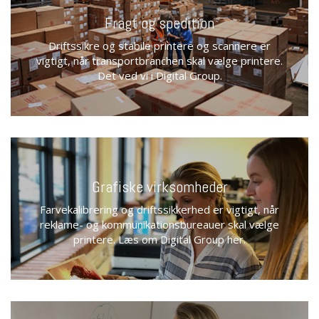
Fragt og spedition
Driftssikre og stabile printere og scannere er
vigtigt, når transportbranchen skal vælge printere.
Det ved vi i Digital Group.
Grafiske virksomheder
Farvekalibrering og driftssikkerhed er vigtigt, når
reklame- og kommunikationsbureauer skal vælge
printere. Læs om Digital Group her.