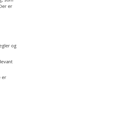
 Der er
egler og
levant
 er