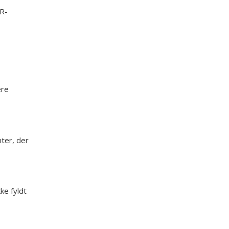
PR-
ere
nter, der
ke fyldt