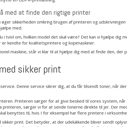
å med at finde den rigtige printer
 du øger sikkerheden omkring brugen af printeren og udskrivningen 
 hjælpe med.
 i tvivl om, hvilken model det skal være? Det kan vi hjælpe dig me
er kendte for kvalitetsprintere og kopimaskiner.
tionel maskine, står vi klar til at hjælpe dig med at finde den, der p
med sikker print
rvice. Denne service sikrer dig, at du får tilsendt toner, når der
eren. Printeren sørger for at give besked til vores system, når
 printeren, sørger vi for at sende tonerne direkte til jer. Der me
skal benyttes til, hvis I for eksempel har flere printere i virks
ikker print. Det betyder, at der udelukkende bliver sendt oplys