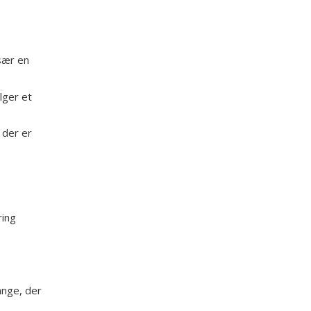
især en
lger et
 der er
ring
ange, der