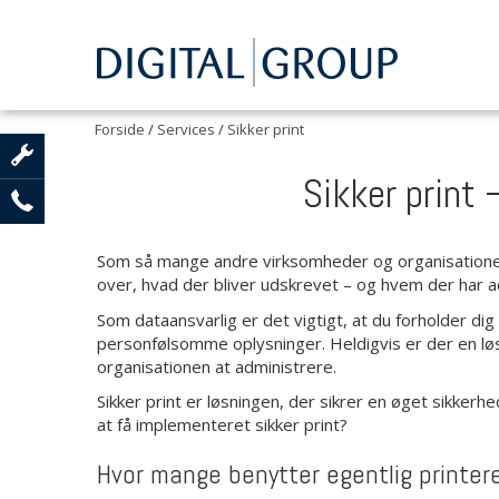
Forside
/
Services
/
Sikker print
Sikker print 
Som så mange andre virksomheder og organisationer h
over, hvad der bliver udskrevet – og hvem der har a
Som dataansvarlig er det vigtigt, at du forholder di
personfølsomme oplysninger. Heldigvis er der en løs
organisationen at administrere.
Sikker print er løsningen, der sikrer en øget sikkerh
at få implementeret sikker print?
Hvor mange benytter egentlig printer