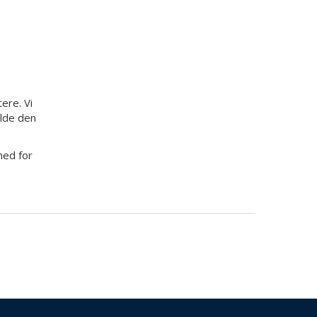
ere. Vi
olde den
hed for