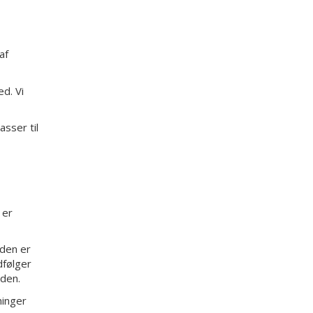
af
d. Vi
asser til
 er
 den er
dfølger
omheden.
ninger