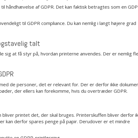
er til håndhævelse af GDPR. Det kan faktisk betragtes som en GD
nvendeligt til GDPR compliance. Du kan nemlig i langt højere grad
ogstavelig talt
le sig at få styr på, hvordan printerne anvendes. Der er nemlig fl
 GDPR
 med de personer, det er relevant for. Der er derfor ikke dokume
 bøder, der ellers kan forekomme, hvis du overtræder GDPR.
bliver printet det, der skal bruges. Printerskuffen bliver derfor ik
er kan derfor spares penge på papir. Derudover er et mindre
benytte en GDPR-printløsning.