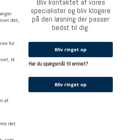
Bliv kontaktet af vores
specialister og bliv klogere
ninger
på den løsning der passer
evet det,
bedst til dig.
ren for
Bliv ringet op
et, til
Har du spørgsmål til emnet?
Bliv ringet op
n af
ente det
ng, som