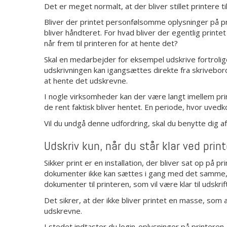
Det er meget normalt, at der bliver stillet printere 
Bliver der printet personfølsomme oplysninger på pr
bliver håndteret. For hvad bliver der egentlig print
når frem til printeren for at hente det?
Skal en medarbejder for eksempel udskrive fortrolig
udskrivningen kan igangsættes direkte fra skrivebor
at hente det udskrevne.
I nogle virksomheder kan der være langt imellem prin
de rent faktisk bliver hentet. En periode, hvor uv
Vil du undgå denne udfordring, skal du benytte dig af 
Udskriv kun, når du står klar ved prin
Sikker print er en installation, der bliver sat op på
dokumenter ikke kan sættes i gang med det samme, 
dokumenter til printeren, som vil være klar til udskri
Det sikrer, at der ikke bliver printet en masse, som
udskrevne.
I stedet indtaster du login-oplysninger på printeren,