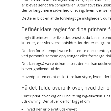
er blevet sendt fra computeren. Alternativt kan udskri
derfor langt mere sikkerhed omkring, hvem der ser 
Dette er blot én af de fordelagtige muligheder, du få
Definér klare regler for dine printere
Login til printeren er ikke det eneste, du kan imple
kriterier, der skal være opfyldte, før det er muligt at 
Det kan for eksempel være bestemte dokumenter, der 
ved personfølsomme oplysninger eller fortrolige d
Det kan også være dokumenter, der kun kan udskrive
blevet godkendt til det.
Hovedpointen er, at du lettere kan styre, hvem der ha
Få det fulde overblik over, hvad der bl
Sikker print giver dig en uundværlig log-funktion. D
udskrivning. Der bliver derfor logget om:
hvad der er blevet udskrevet