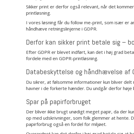
Sikker print er derfor også relevant, når det komm
printløsning.
I vores løsning får du follow me-print, som især er a
håndhæve retningslinjerne i GDPR.
Derfor kan sikker print betale sig – b
Efter GDPR er blevet indført, kan det i høj grad beta
fordele med en GDPR-printløsning.
Databeskyttelse og håndhævelse af
Du sikrer, at følsomme informationer kun bliver delt
havner i de forkerte hænder. Du undgår derfor høje
Spar på papirforbruget
Der bliver ikke brugt unødigt meget papir, da der kun 
op med udskrivninger, som folk glemmer at hente. D
papirforbrug også en fordel for miljøet.
Overordnet kan det derfor i høj grad betale sig at 