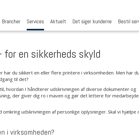
Brancher
Services
Aktuelt
Det siger kunderne
Bestil ser
– for en sikkerheds skyld
ar du sikkert en eller flere printere i virksomheden. Men har d
dgang til det?
g til, hvordan I håndterer udskrivningen af diverse dokumenter og
ning, der giver dig ro i maven og gør det lettere for medarbejde
ed omkring udskrivningen af personlige oplysninger. Skal vi hjælpe
en i virksomheden?