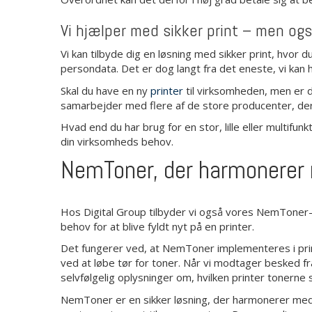
Vi hjælper med sikker print – men ogs
Vi kan tilbyde dig en løsning med sikker print, hvor
persondata. Det er dog langt fra det eneste, vi kan
Skal du have en ny
printer
til virksomheden, men er du
samarbejder med flere af de store producenter, der 
Hvad end du har brug for en stor, lille eller multifunk
din virksomheds behov.
NemToner, der harmonerer 
Hos Digital Group tilbyder vi også vores NemToner-se
behov for at blive fyldt nyt på en printer.
Det fungerer ved, at NemToner implementeres i print
ved at løbe tør for toner. Når vi modtager besked fra
selvfølgelig oplysninger om, hvilken printer tonerne 
NemToner er en sikker løsning, der harmonerer med s