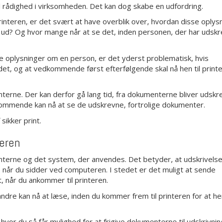
til rådighed i virksomheden. Det kan dog skabe en udfordring.
interen, er det svært at have overblik over, hvordan disse oplys
et ud? Og hvor mange når at se det, inden personen, der har udskr
e oplysninger om en person, er det yderst problematisk, hvis
det, og at vedkommende først efterfølgende skal nå hen til printe
terne. Der kan derfor gå lang tid, fra dokumenterne bliver udskrev
edkommende kan nå at se de udskrevne, fortrolige dokumenter.
sikker print.
teren
 printerne og det system, der anvendes. Det betyder, at udskrivelse
når du sidder ved computeren. I stedet er det muligt at sende
ft, når du ankommer til printeren.
 andre kan nå at læse, inden du kommer frem til printeren for at h
 hvor du så får mulighed for at frigive dokumenterne til udskrivni