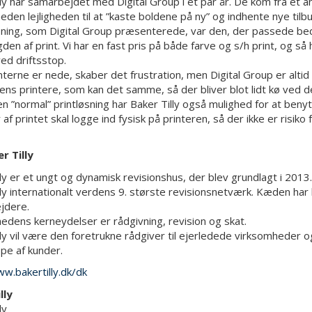
lly har samarbejdet med Digital Group i et par år. De kom fra et 
eden lejligheden til at ”kaste boldene på ny” og indhente nye tilbu
sning, som Digital Group præsenterede, var den, der passede bedst
n af print. Vi har en fast pris på både farve og s/h print, og så h
ved driftsstop.
interne er nede, skaber det frustration, men Digital Group er altid
o ens printere, som kan det samme, så der bliver blot lidt kø ved 
 ”normal” printløsning har Baker Tilly også mulighed for at benytt
af printet skal logge ind fysisk på printeren, så der ikke er risiko 
r Tilly
lly er et ungt og dynamisk revisionshus, der blev grundlagt i 2013
lly internationalt verdens 9. største revisionsnetværk. Kæden ha
jdere.
edens kerneydelser er rådgivning, revision og skat.
lly vil være den foretrukne rådgiver til ejerledede virksomheder og
pe af kunder.
ww.bakertilly.dk/dk
lly
ly