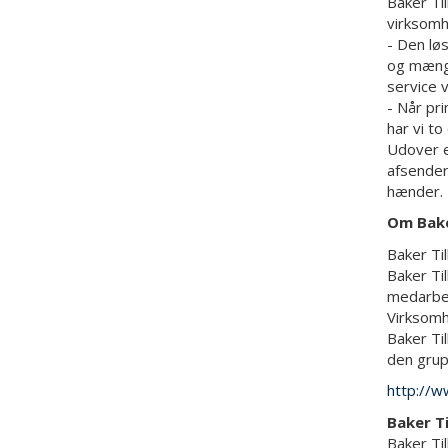
Baker Ti
virksomh
- Den lø
og mængde
service 
- Når pr
har vi t
Udover en
afsender 
hænder.
Om Bake
Baker Ti
Baker Ti
medarbe
Virksomh
Baker Ti
den grup
http://w
Baker Ti
Baker Til