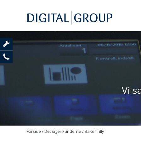
Vi s
Forside
/
Det siger kunderne
/
Baker Tilly