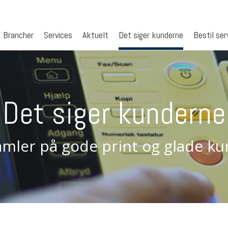
Brancher
Services
Aktuelt
Det siger kunderne
Bestil ser
Det siger kunderne
amler på gode print og glade k