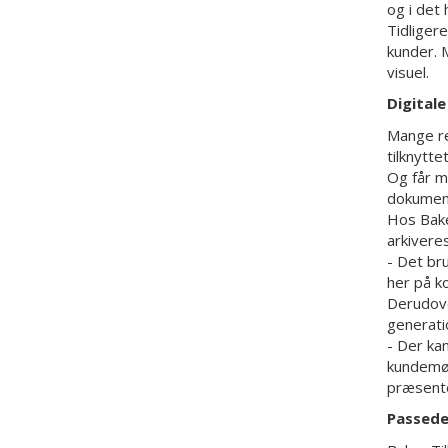
og i det 
Tidliger
kunder. 
visuel.
Digital
Mange re
tilknytte
Og får m
dokument
Hos Bake
arkiveres
- Det br
her på k
Derudove
generati
- Der ka
kundemød
præsent
Passede