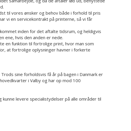
andet samarbejde, og da de aftaler løb ud, benyttede
d.
 til vores ønsker og behov både i forhold til pris
ar vi en servicekontrakt på printerne, så vi får
 kommet inden for det aftalte tidsrum, og heldigvis
den ene, hvis den anden er nede.
e en funktion til fortrolige print, hvor man som
for, at fortrolige oplysninger havner i forkerte
. Trods sine forholdsvis få år på bagen i Danmark er
r hovedkvarter i Valby og har op mod 100
 kunne levere specialistydelser på alle områder til