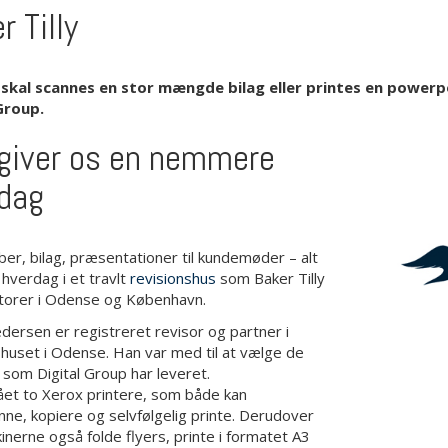
r Tilly
 skal scannes en stor mængde bilag eller printes en powerp
Group.
giver os en nemmere
dag
er, bilag, præsentationer til kundemøder – alt
verdag i et travlt
revisionshus
som Baker Tilly
torer i Odense og København.
dersen er registreret revisor og partner i
shuset i Odense. Han var med til at vælge de
 som Digital Group har leveret.
 fået to Xerox printere, som både kan
nne, kopiere og selvfølgelig printe. Derudover
inerne også folde flyers, printe i formatet A3