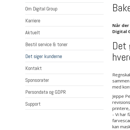
Bake
Om Digital Group
Karriere
Når der
Digital 
Aktuelt
Det 
Bestil service & toner
hver
Det siger kunderne
Kontakt
Regnskab
Sponsorater
sammen h
med kon
Persondata og GDPR
Jeppe Pe
revision
Support
printere,
- Vi har
farvesca
kan mask