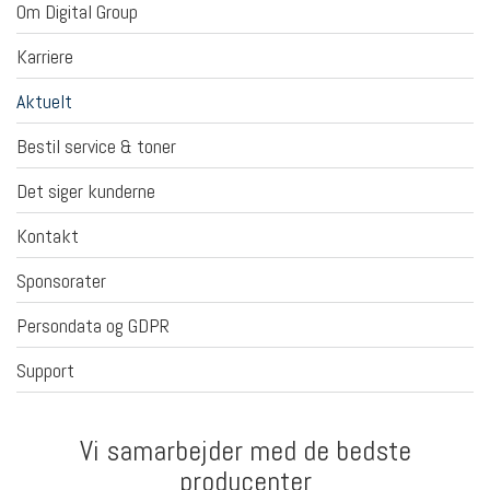
Om Digital Group
SUPPORT
Karriere
OM
Aktuelt
DIGITAL
GROUP
Bestil service & toner
Det siger kunderne
KONTAKT
Kontakt
Sponsorater
Persondata og GDPR
Support
Vi samarbejder med de bedste
producenter